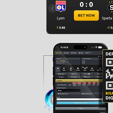
0 : 0
0 : 0
Previous
BET NOW
BET NOW
Unio
Mjallby
Bodo Glimt
Gi
-0.5
0.99
0.75
0.82
-0.