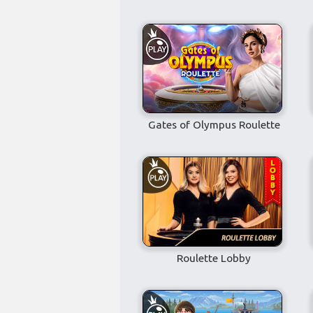
Gates of Olympus Roulette
Roulette Lobby