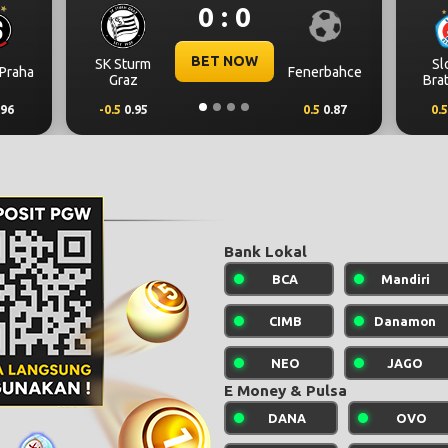
0 : 0
BET NOW
n Saint-
e-Paris Saint
e-Inter Milan
e
lloise
Germain
75
1.00
0.25
0.70
-0.25
-0.94
0
Bank Lokal
BCA
Mandiri
CIMB
Danamon
NEO
JAGO
E Money & Pulsa
DANA
OVO