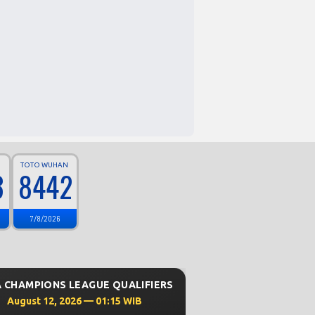
TOTO WUHAN
3
8442
7/8/2026
FOOTBALL F24 ELITE CLUB FRIENDLY
August 7, 2026 — 20:45 WIB