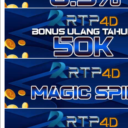
9. Mengikuti promo ini tetap akan mendapatkan
Bonus Mingguan
Rp 10.000 + 500 (Bonus) x 5 = Rp 52.500
10. Pihak RTP4D akan menarik semua bonus dan kemenangan apab
BONUS REBATE SLOT & 
Turnover yang harus dicapai adalah Rp 52.500.
11. Syarat dan ketentuan dapat berubah sewaktu-waktu.
4. Khusus IP Indonesia dan member yang belum pernah mempuny
Syarat Dan ketentuan
5. Anda tidak diperkenankan untuk memindahkan saldo antar akun
1. Promo ini berlaku untuk permainan Slot dan Live Casino.
6. Anda juga dilarang untuk melakukan taruhan kiri-kanan (no risk 
2. Rebate 0.5% akan dihitung dari jumlah turnover anda dalam 1 M
7. Tidak Boleh Ada Kesamaan IP (tidak menggunakan proxy/VPN),
3. Bonus akan otomatis masuk kedalam akun anda.
dengan member lain.
4. Member dapat melakukan
WITHDRAW
jika turnover sudah menc
8. Mengikuti promo ini tetap akan mendapatkan
Bonus Mingguan
5. Promo ini tidak berlaku untuk member yang mengikuti Promo
9. Pihak RTP4D akan menarik semua bonus dan kemenangan apabi
apabila terjadi kecurangan saat bermain.
10. Syarat dan ketentuan dapat berubah sewaktu-waktu.
6. Syarat dan ketentuan dapat berubah sewaktu-waktu.
BONUS ULANG
Syarat Dan ketentuan
1. Untuk memperingati hari ulang tahun member setia kami, RT
2. Member harus aktif bermain dalam 1 bulan terakhir.
3. Terdaftar minimal 3 bulan.
4. Turnover 2 bulan terakhir minimal Rp 5.000.000.
5. Bonus dapat diklaim tepat dihari Ulang Tahun Member.
6. Member harus menunjukkan salah satu kartu identitas ( KTP / S
MAGIC SPI
7. Syarat untuk Withdraw adalah 3x turnover dari jumlah bonus.
8. Bonus hanya berlaku untuk Slot Game.
Syarat Dan ketentuan
9. Maksimal Withdraw adalah Rp 300.000.
1. Minimal Deposit Rp. 200.000,- untuk 1 Tiket.