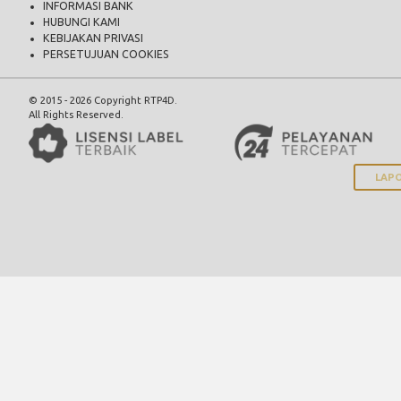
INFORMASI BANK
HUBUNGI KAMI
KEBIJAKAN PRIVASI
PERSETUJUAN COOKIES
© 2015 - 2026 Copyright RTP4D.
All Rights Reserved.
LAPO