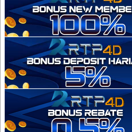
1. Minimal deposit pulsa Rp 10.000.
2. Member dapat melakukan Withdraw setelah menyelesaikan 2x T
Contoh:
Deposit Rp 10.000
Rp 10.000 x 2 = Rp 20.000
Turnover yang harus dicapai adalah Rp 20.000.
BONUS NEW MEMBE
3. Deposit pulsa tanpa potongan tidak dapat mengikuti
Promo Ne
4. Pihak RTP4D akan menarik semua bonus dan kemenangan apabi
Syarat Dan ketentuan
5. Deposit pulsa dapat dimainkan di semua permainan kecuali
LI
1. Minimal deposit Rp 10.000.
6. Syarat dan ketentuan dapat berubah sewaktu-waktu.
2. Maksimal Bonus New Member Slot Rp 1.000.000.
3. Member dapat melakukan Withdraw setelah menyelesaikan 15x
Contoh:
Deposit Rp 10.000
Rp 10.000 + 10.000 (Bonus) x 15 = Rp 300.000
BONUS DEPOSIT 
Turnover yang harus dicapai adalah Rp 300.000.
4. Khusus IP Indonesia dan member yang belum pernah mempuny
Syarat Dan ketentuan
5. Anda tidak diperkenankan untuk memindahkan saldo antar akun
1. Minimal deposit Rp 10.000.
6. Anda juga dilarang untuk melakukan taruhan kiri-kanan (no risk 
2. Maksimal Bonus Deposit Harian Rp 2.000.000.
7. Tidak Boleh Ada Kesamaan IP (tidak menggunakan proxy/VPN),
3. Member dapat melakukan Withdraw setelah menyelesaikan 5x T
dengan member lain.
Contoh:
8. Tidak boleh membeli Fitur atau Freepin.
Deposit Rp 10.000