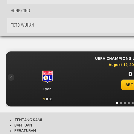
1. Minimal deposit adalah Rp 50.000.
HONGKONG
2. Minimal kalah 7x tanpa Withdraw maka bisa klaim bonus kekala
3. Bonus Kekalahan akan dihitung dari nilai deposit terkecil.
TOTO WUHAN
4. Maksimal bonus adalah Rp 2.000.000.
5. Semua member dapat mengikuti promo ini.
6. Akumulasi Cashback terhitung 7 hari.
7. Promo ini tidak dapat digabungkan dengan Promo Mingguan.
8. Hanya berlaku dipermainan [SLOT GAMES].
9. IP tidak boleh sama dengan member lain.
UEFA CHAMPIONS 
10. Silahkan klaim Cashback Kekalahan di Telegram kami
KLIK DI
August 12, 20
11. Syarat dan ketentuan dapat berubah sewaktu-waktu tanpa ad
0 
Previous
BET
Slovan Bratislava
0.5
0.83
TENTANG KAMI
BANTUAN
PERATURAN