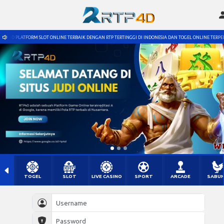
P4D PLATFORM SLOT ONLINE TERBAIK DENGAN RTP TERTINGGI DI INDONESIA DAN TOGEL ONLINE TERPER
TOGEL
SLOT
LIVE CASINO
SPORT
ARCADE
SABU